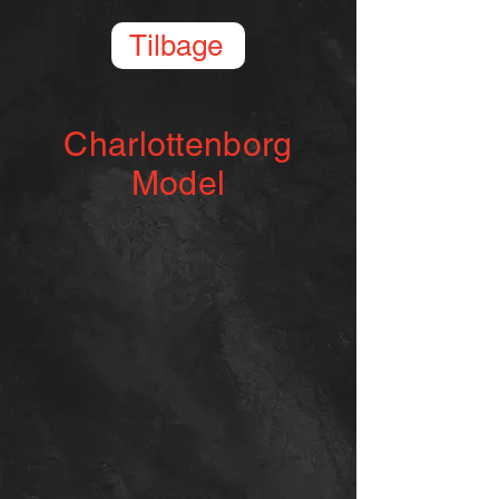
Tilbage
Charlottenborg
Model